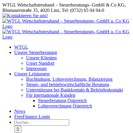
Skip
WTGL Wirtschaftstreuhand – Steuerberatungs- GmbH & Co KG,
to
Blumauerstraße 35, 4020 Linz, Tel: (0732) 65 04 94-0
content
Kontaktieren
Twitter
Pinterest
LinkedIn
Instagram
Xing
Sie
uns!
WTGL
Unsere Steuerberatung
Unsere Klienten
Unser Standort
Impressum
Unsere Leistungen
Buchhaltung, Lohnverrechnung, Bilanzierung
Steuer- und betriebswirtschaftliche Beratung
Unterstützung bei Bankkontakt & Behördenkontakt
Für internationale Kunden
Steuerberatung Österreich
Lohnverrechnung Österreich
News
FreeFinance Login
Suche
nach: